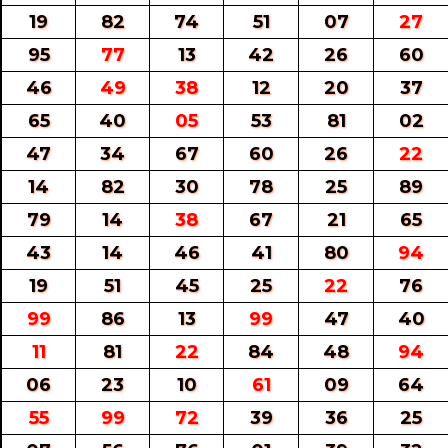
19
82
74
51
07
27
95
77
13
42
26
60
46
49
38
12
20
37
65
40
05
53
81
02
47
34
67
60
26
22
14
82
30
78
25
89
79
14
38
67
21
65
43
14
46
41
80
94
19
51
45
25
22
76
99
86
13
99
47
40
11
81
22
84
48
94
06
23
10
61
09
64
55
99
72
39
36
25