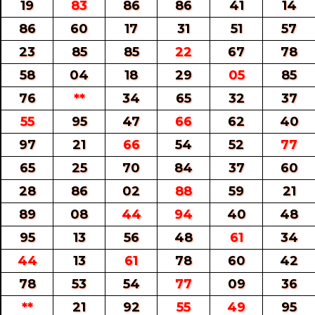
19
83
86
86
41
14
86
60
17
31
51
57
23
85
85
22
67
78
58
04
18
29
05
85
76
**
34
65
32
37
55
95
47
66
62
40
97
21
66
54
52
77
65
25
70
84
37
60
28
86
02
88
59
21
89
08
44
94
40
48
95
13
56
48
61
34
44
13
61
78
60
42
78
53
54
77
09
36
**
21
92
55
49
95