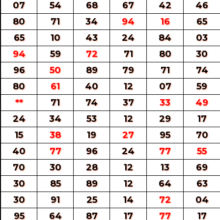
07
54
68
67
42
46
80
71
34
94
16
65
65
10
43
24
84
03
94
59
72
71
80
30
96
50
89
79
71
74
80
61
40
12
07
59
**
71
74
37
33
49
24
34
53
12
29
17
15
38
19
27
95
70
40
77
96
24
77
55
70
30
28
12
13
69
30
85
89
12
64
63
30
91
25
14
72
04
95
64
87
17
77
17