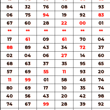
84
32
76
08
41
93
06
75
94
19
92
83
67
60
28
22
00
01
**
**
**
**
**
**
17
61
09
61
70
04
88
89
43
34
72
37
02
04
06
27
14
60
68
63
37
35
95
65
57
69
55
11
93
20
11
99
01
58
45
74
80
69
17
10
35
74
40
56
43
20
42
98
74
67
99
28
39
92