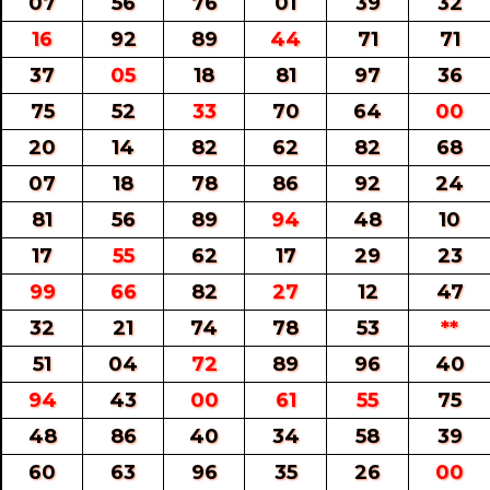
07
56
76
01
39
32
16
92
89
44
71
71
37
05
18
81
97
36
75
52
33
70
64
00
20
14
82
62
82
68
07
18
78
86
92
24
81
56
89
94
48
10
17
55
62
17
29
23
99
66
82
27
12
47
32
21
74
78
53
**
51
04
72
89
96
40
94
43
00
61
55
75
48
86
40
34
58
39
60
63
96
35
26
00