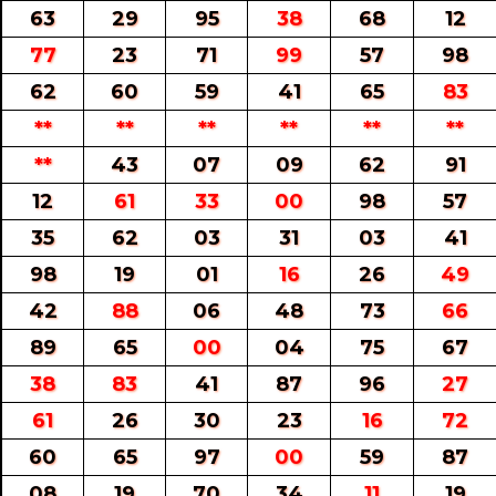
63
29
95
38
68
12
77
23
71
99
57
98
62
60
59
41
65
83
**
**
**
**
**
**
**
43
07
09
62
91
12
61
33
00
98
57
35
62
03
31
03
41
98
19
01
16
26
49
42
88
06
48
73
66
89
65
00
04
75
67
38
83
41
87
96
27
61
26
30
23
16
72
60
65
97
00
59
87
08
19
70
34
11
19