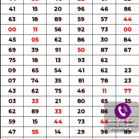
41
15
20
96
46
86
63
18
89
59
57
44
00
11
56
92
73
00
45
05
62
86
30
84
69
39
91
50
87
67
75
18
13
93
62
09
65
54
41
62
23
07
74
35
81
78
23
43
62
75
46
11
77
03
33
21
80
65
35
62
89
33
20
86
28
59
15
44
73
44
44
कल्याण और मेन बाजार
( 100% Fix Game )
के लिए कॉल करें 🙏
47
55
14
29
96
89