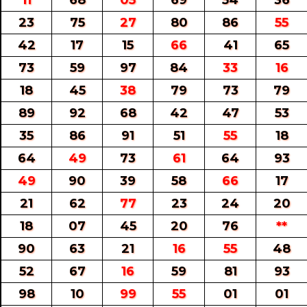
23
75
27
80
86
55
42
17
15
66
41
65
73
59
97
84
33
16
18
45
38
79
73
79
89
92
68
42
47
53
35
86
91
51
55
18
64
49
73
61
64
93
49
90
39
58
66
17
21
62
77
23
24
20
18
07
45
20
76
**
90
63
21
16
55
48
52
67
16
59
81
93
98
10
99
55
01
01