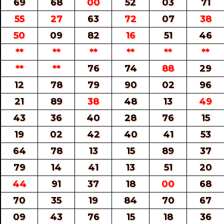
69
68
00
52
03
71
55
27
63
72
07
38
50
09
82
16
51
46
**
**
**
**
**
**
**
**
76
74
88
29
12
78
79
90
02
96
21
89
38
48
13
49
43
36
40
28
76
15
19
02
42
40
41
53
64
78
13
15
89
37
79
14
41
13
51
20
44
91
37
18
00
68
70
35
19
84
70
67
09
43
76
15
18
36