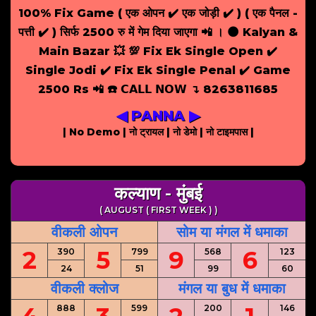
100% Fix Game ( एक ओपन ✔️ एक जोड़ी ✔️ ) ( एक पैनल -
पत्ती ✔️ ) सिर्फ 2500 रु में गेम दिया जाएगा 📲 । 🌑 Kalyan &
Main Bazar 💥 💯 Fix Ek Single Open ✔️
Single Jodi ✔️ Fix Ek Single Penal ✔️ Game
2500 Rs 📲 ☎️ 𝗖𝗔𝗟𝗟 𝗡𝗢𝗪 ↴ 8263811685
◀ PANNA ▶
| No Demo | नो ट्रायल | नो डेमो | नो टाइमपास |
कल्याण - मुंबई
( AUGUST ( FIRST WEEK ) )
वीकली ओपन
सोम या मंगल में धमाका
2
5
9
6
390
799
568
123
24
51
99
60
वीकली क्लोज
मंगल या बुध में धमाका
888
599
200
146