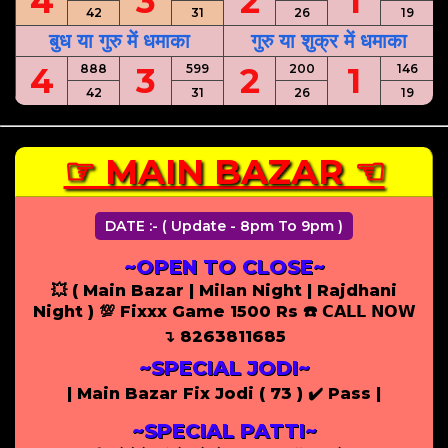
4
3
2
1
42
31
26
19
बुध या गुरु में धमाका
गुरु या शुक्र में धमाका
4
3
2
1
888
599
200
146
42
31
26
19
☞ MAIN BAZAR ☜
DATE :- ( Update - 8pm To 9pm )
~OPEN TO CLOSE~
💥 ( Main Bazar | Milan Night | Rajdhani
Night ) 💯 Fixxx Game 1500 Rs ☎️ 𝗖𝗔𝗟𝗟 𝗡𝗢𝗪
↴ 8263811685
~SPECIAL JODI~
| Main Bazar Fix Jodi ( 73 ) ✔️ Pass |
~SPECIAL PATTI~