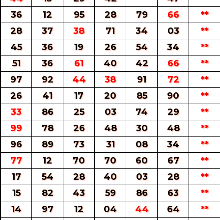
36
12
95
28
79
66
**
28
37
38
71
34
03
**
45
36
19
26
54
34
**
51
36
61
40
42
66
**
97
92
44
38
91
72
**
26
41
17
20
85
90
**
33
86
25
03
74
29
**
99
78
26
48
30
48
**
96
89
73
31
08
34
**
77
12
70
70
60
67
**
17
54
28
40
03
28
**
15
82
43
59
86
63
**
14
97
12
04
44
64
**