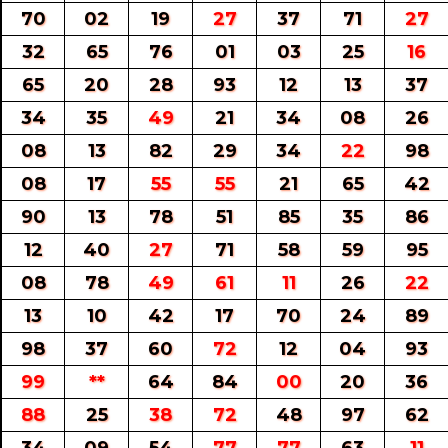
70
02
19
27
37
71
27
32
65
76
01
03
25
16
65
20
28
93
12
13
37
34
35
49
21
34
08
26
08
13
82
29
34
22
98
08
17
55
55
21
65
42
90
13
78
51
85
35
86
12
40
27
71
58
59
95
08
78
49
61
11
26
22
13
10
42
17
70
24
89
98
37
60
72
12
04
93
99
**
64
84
00
20
36
88
25
38
72
48
97
62
34
09
54
77
77
63
11