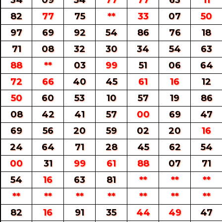
82
77
75
**
33
07
50
97
69
92
54
86
76
18
71
08
32
30
34
54
63
88
**
03
99
51
06
64
72
66
40
45
61
16
12
50
60
53
10
57
19
86
08
42
41
57
00
69
47
69
56
20
59
02
20
16
24
64
71
28
45
62
54
00
31
99
61
88
07
71
54
16
63
81
**
**
**
**
**
**
**
**
**
**
82
16
91
35
44
49
47