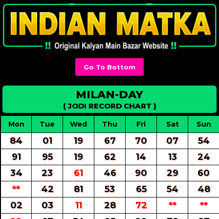
Go To Bottom
MILAN-DAY
( JODI RECORD CHART )
Mon
Tue
Wed
Thu
Fri
Sat
Sun
84
01
19
67
70
07
54
91
95
19
62
14
13
24
34
23
61
46
90
29
60
**
42
81
53
65
54
48
02
03
11
28
72
**
**