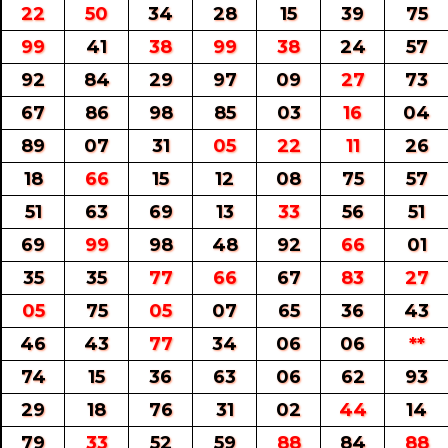
22
50
34
28
15
39
75
99
41
38
99
38
24
57
92
84
29
97
09
27
73
67
86
98
85
03
16
04
89
07
31
05
22
11
26
18
66
15
12
08
75
57
51
63
69
13
33
56
51
69
99
98
48
92
66
01
35
35
77
66
67
83
27
05
75
05
07
65
36
43
46
43
77
34
06
06
**
74
15
36
63
06
62
93
29
18
76
31
02
44
14
79
33
52
59
88
84
88