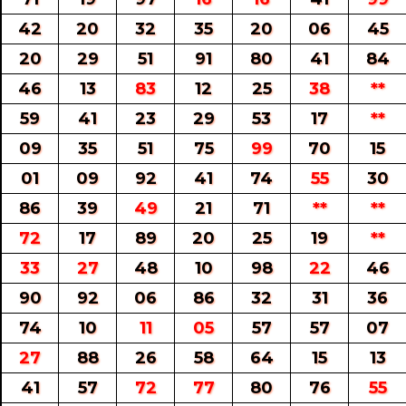
42
20
32
35
20
06
45
20
29
51
91
80
41
84
46
13
83
12
25
38
**
59
41
23
29
53
17
**
09
35
51
75
99
70
15
01
09
92
41
74
55
30
86
39
49
21
71
**
**
72
17
89
20
25
19
**
33
27
48
10
98
22
46
90
92
06
86
32
31
36
74
10
11
05
57
57
07
27
88
26
58
64
15
13
41
57
72
77
80
76
55