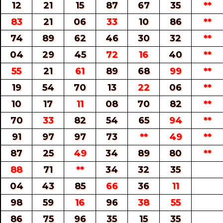
12
21
15
87
67
35
**
83
21
06
33
10
86
**
74
89
62
46
30
32
**
04
29
45
72
16
40
**
55
21
61
89
68
99
**
19
54
70
13
22
06
**
10
17
11
08
70
82
**
70
33
82
54
65
94
**
91
97
97
73
**
49
**
87
25
49
34
89
80
**
88
71
**
34
32
35
04
43
85
66
36
11
98
59
16
96
38
55
86
75
96
35
15
35