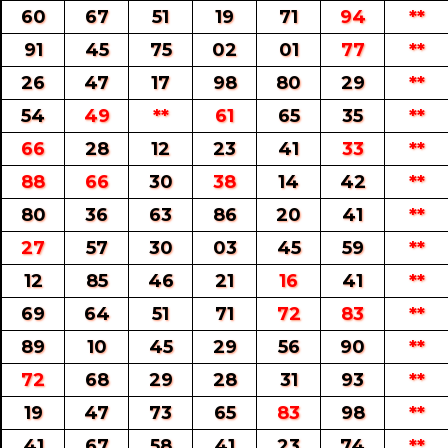
60
67
51
19
71
94
**
91
45
75
02
01
77
**
26
47
17
98
80
29
**
54
49
**
61
65
35
**
66
28
12
23
41
33
**
88
66
30
38
14
42
**
80
36
63
86
20
41
**
27
57
30
03
45
59
**
12
85
46
21
16
41
**
69
64
51
71
72
83
**
89
10
45
29
56
90
**
72
68
29
28
31
93
**
19
47
73
65
83
98
**
41
67
58
41
23
74
**