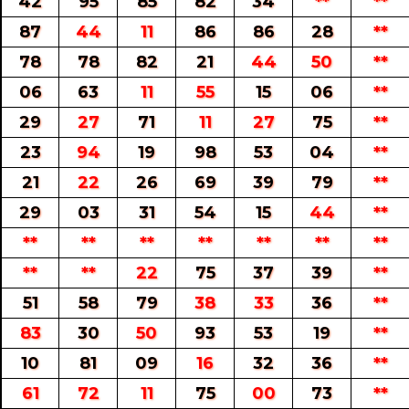
42
95
85
82
34
**
**
87
44
11
86
86
28
**
78
78
82
21
44
50
**
06
63
11
55
15
06
**
29
27
71
11
27
75
**
23
94
19
98
53
04
**
21
22
26
69
39
79
**
29
03
31
54
15
44
**
**
**
**
**
**
**
**
**
**
22
75
37
39
**
51
58
79
38
33
36
**
83
30
50
93
53
19
**
10
81
09
16
32
36
**
61
72
11
75
00
73
**