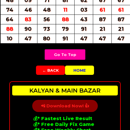
48
09
71
81
62
67
67
74
46
48
11
03
61
61
64
83
56
88
43
87
87
88
90
73
79
91
21
21
10
47
80
91
47
47
47
Go To Top
← BACK
HOME
KALYAN & MAIN BAZAR
📲 Download Now! 👍
💰* Fastest Live Result
💰* Free Daily Fix Game