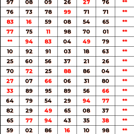
97
08
09
26
27
76
**
76
73
78
99
71
71
**
83
16
59
08
54
65
**
77
75
11
98
70
01
**
**
94
83
04
49
79
**
10
92
91
03
18
63
**
25
60
56
37
21
26
**
70
72
25
88
86
04
**
27
07
66
06
31
80
**
33
89
95
89
56
66
**
64
79
54
29
94
77
**
82
29
49
65
08
37
**
65
77
94
43
35
38
**
59
02
86
16
10
98
**