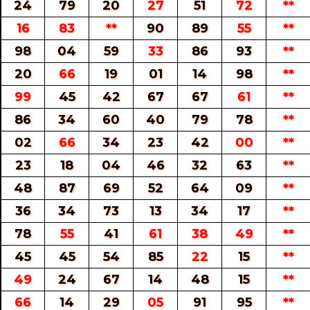
24
79
20
27
51
72
**
16
83
**
90
89
55
**
98
04
59
33
86
93
**
20
66
19
01
14
98
**
99
45
42
67
67
61
**
86
34
60
40
79
78
**
02
66
34
23
42
00
**
23
18
04
46
32
63
**
48
87
69
52
64
09
**
36
34
73
13
34
17
**
78
55
41
61
38
49
**
45
45
54
85
22
15
**
49
24
67
14
48
15
**
66
14
29
05
91
95
**