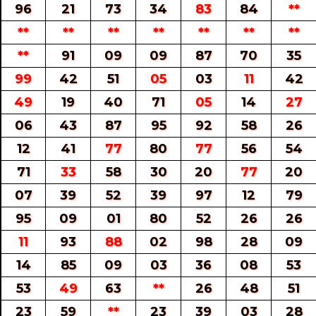
96
21
73
34
83
84
**
**
**
**
**
**
**
**
**
91
09
09
87
70
35
99
42
51
05
03
11
42
49
19
40
71
05
14
27
06
43
87
95
92
58
26
12
41
77
80
77
56
54
71
33
58
30
20
77
20
07
39
52
39
97
12
79
95
09
01
80
52
26
26
11
93
88
02
98
28
09
14
85
09
03
36
08
53
53
49
63
**
26
48
51
23
59
**
23
39
03
28