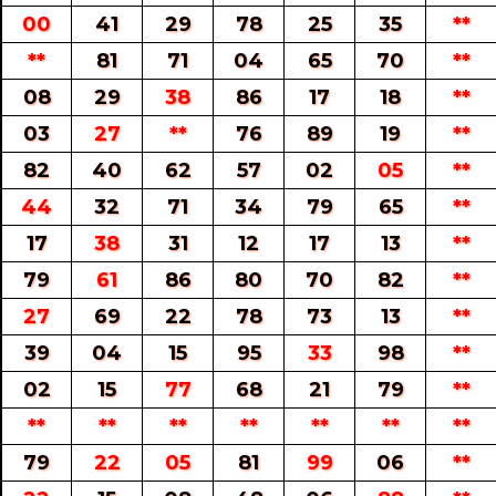
00
41
29
78
25
35
**
**
81
71
04
65
70
**
08
29
38
86
17
18
**
03
27
**
76
89
19
**
82
40
62
57
02
05
**
44
32
71
34
79
65
**
17
38
31
12
17
13
**
79
61
86
80
70
82
**
27
69
22
78
73
13
**
39
04
15
95
33
98
**
02
15
77
68
21
79
**
**
**
**
**
**
**
**
79
22
05
81
99
06
**