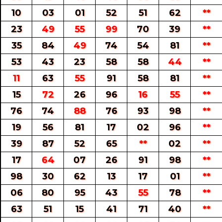
10
03
01
52
51
62
**
23
49
55
99
70
39
**
35
84
49
74
54
81
**
53
43
23
58
58
44
**
11
63
55
91
58
81
**
15
72
26
96
16
55
**
76
74
88
76
93
98
**
19
56
81
17
02
96
**
39
87
52
65
**
02
**
17
64
07
26
91
98
**
98
30
62
13
17
01
**
06
80
95
43
55
78
**
63
51
15
41
71
40
**