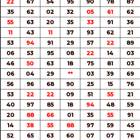
22
67
54
95
90
78
87
35
62
02
32
05
61
62
55
63
20
35
33
91
36
11
43
11
37
93
62
21
53
94
91
29
57
22
89
06
53
95
08
22
14
03
46
50
63
18
75
81
03
06
04
29
**
03
39
69
56
96
68
90
25
15
76
53
22
22
09
51
55
21
40
97
85
18
94
48
59
20
88
66
01
35
55
91
14
38
55
88
97
59
45
52
65
63
60
07
07
76